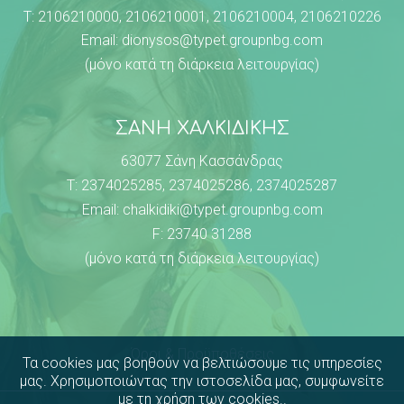
Τ:
2106210000
,
2106210001
,
2106210004
,
2106210226
Email:
dionysos@typet.groupnbg.com
(μόνο κατά τη διάρκεια λειτουργίας)
ΣΑΝΗ ΧΑΛΚΙΔΙΚΗΣ
63077 Σάνη Κασσάνδρας
Τ:
2374025285
,
2374025286
,
2374025287
Email:
chalkidiki@typet.groupnbg.com
F: 23740 31288
(μόνο κατά τη διάρκεια λειτουργίας)
Όροι & Προϋποθέσεις
Τα cookies μας βοηθούν να βελτιώσουμε τις υπηρεσίες
μας. Χρησιμοποιώντας την ιστοσελίδα μας, συμφωνείτε
με τη
χρήση των cookies
..